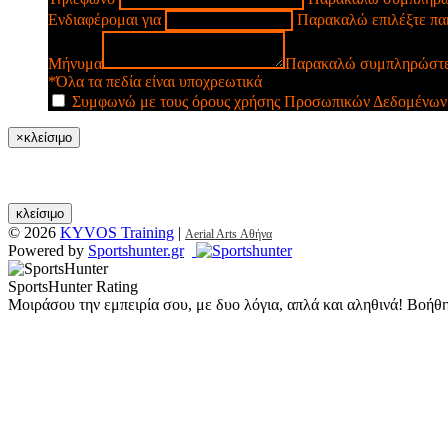
Ενδιαφέρομαι για
Παρακαλώ επιλέξτε πα
Μήνυμα
Παρακαλώ συμπληρώστε
*Όλα τα πεδία είναι υποχρεωτικά
Συμφωνώ με τους όρους χρήσης Προσωπικών Δεδομένων
×
κλείσιμο
κλείσιμο
© 2026
KYVOS Training
|
Aerial Arts Αθήνα
Powered by
Sportshunter.gr
SportsHunter Rating
Μοιράσου την εμπειρία σου, με δυο λόγια, απλά και αληθινά! Βοήθ