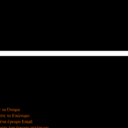
 το Όνομα
τε το Επώνυμο
να έγκυρο Email
τε ένα έγκυρο τηλέφωνο