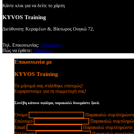
Κάντε κλικ για να δείτε το χάρτη
KYVOS Training
Διεύθυνση: Κεραμέων &, Βίκτωρος Ουγκώ 72,
Τηλ. Επικοινωνίας:
Τηλέφωνο »
Πώς να έρθετε:
Οδηγίες »
Επικοινωνία με
KYVOS Training
Το μήνυμά σας στάλθηκε επιτυχώς!
Ευχαριστούμε για τη συμμετοχή σας!
Συνέβη κάποιο σφάλμα, παρακαλώ δοκιμάστε ξανά.
Όνομα
Παρακαλώ συμπληρώστε
Επώνυμο
Παρακαλώ συμπληρώσ
Email
Παρακαλώ συμπληρώστε έ
Τηλέφωνο
Παρακαλώ συμπληρώσ