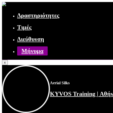
Δραστηριότητες
Τιμές
Φωτογραφίες
Διεύθυνση
Δραστηριότητες ⌄
Μήνυμα
Βρείτε μας στο χάρτη
x
Μήνυμα
Aerial Silks
KYVOS Training | Αθή