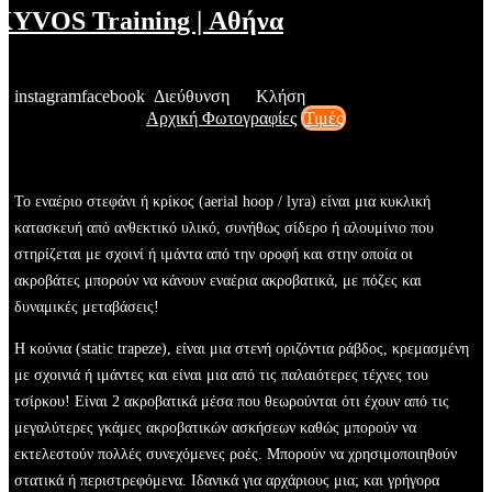
KYVOS Training | Αθήνα
instagram
facebook
Διεύθυνση
Κλήση
Αρχική
Φωτογραφίες
Τιμές
Το εναέριο στεφάνι ή κρίκος (aerial hoop / lyra) είναι μια κυκλική
κατασκευή από ανθεκτικό υλικό, συνήθως σίδερο ή αλουμίνιο που
στηρίζεται με σχοινί ή ιμάντα από την οροφή και στην οποία οι
ακροβάτες μπορούν να κάνουν εναέρια ακροβατικά, με πόζες και
δυναμικές μεταβάσεις!
Η κούνια (static trapeze), είναι μια στενή οριζόντια ράβδος, κρεμασμένη
με σχοινιά ή ιμάντες και είναι μια από τις παλαιότερες τέχνες του
τσίρκου! Είναι 2 ακροβατικά μέσα που θεωρούνται ότι έχουν από τις
μεγαλύτερες γκάμες ακροβατικών ασκήσεων καθώς μπορούν να
εκτελεστούν πολλές συνεχόμενες ροές. Μπορούν να χρησιμοποιηθούν
στατικά ή περιστρεφόμενα. Ιδανικά για αρχάριους μια; και γρήγορα