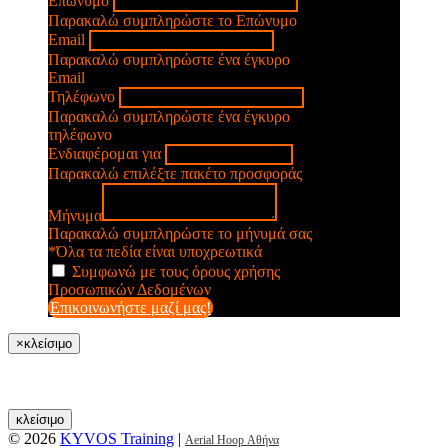
Επώνυμο
Παρακαλώ συμπληρώστε το Επώνυμο
Email
Παρακαλώ συμπληρώστε ένα έγκυρο
Email
Τηλέφωνο
Παρακαλώ συμπληρώστε ένα έγκυρο
τηλέφωνο
Ενδιαφέρομαι για
Παρακαλώ επιλέξτε πακέτο προσφοράς
Μήνυμα
Παρακαλώ συμπληρώστε το μήνυμά σας
*Όλα τα πεδία είναι υποχρεωτικά
Συμφωνώ με τους όρους χρήσης
Προσωπικών Δεδομένων
Επικοινωνήστε μαζί μας!
×
κλείσιμο
κλείσιμο
© 2026
KYVOS Training
|
Aerial Hoop Αθήνα