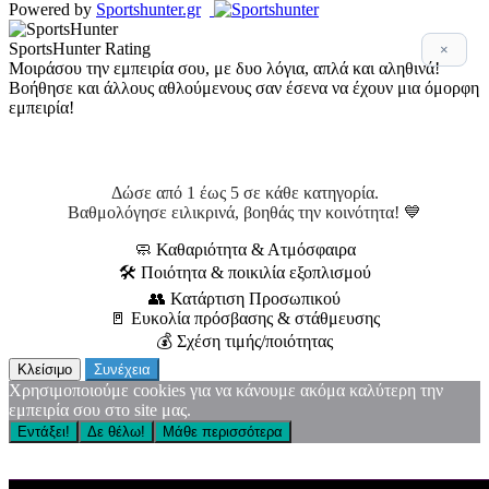
Powered by
Sportshunter.gr
SportsHunter Rating
×
Μοιράσου την εμπειρία σου, με δυο λόγια, απλά και αληθινά!
Βοήθησε και άλλους αθλούμενους σαν έσενα να έχουν μια όμορφη
εμπειρία!
Αξιολόγηση 5 βασικών σημείων!
Δώσε από 1 έως 5 σε κάθε κατηγορία.
Βαθμολόγησε ειλικρινά, βοηθάς την κοινότητα! 💙
🧼 Καθαριότητα & Ατμόσφαιρα
🛠 Ποιότητα & ποικιλία εξοπλισμού
👥 Κατάρτιση Προσωπικού
🚪 Ευκολία πρόσβασης & στάθμευσης
💰 Σχέση τιμής/ποιότητας
Κλείσιμο
Συνέχεια
Χρησιμοποιούμε cookies για να κάνουμε ακόμα καλύτερη την
εμπειρία σου στο site μας.
Εντάξει!
Δε θέλω!
Μάθε περισσότερα